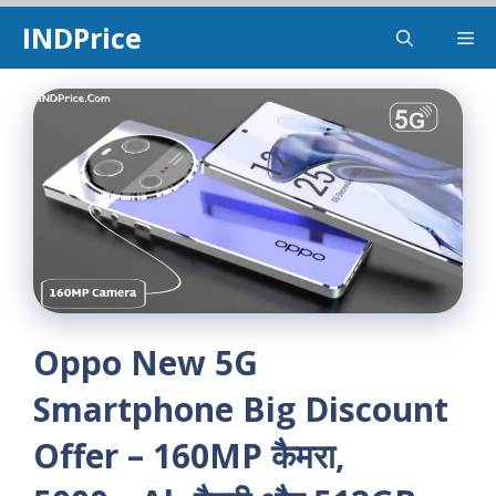
Skip
INDPrice
Me
to
content
Oppo New 5G
Smartphone Big Discount
Offer – 160MP कैमरा,